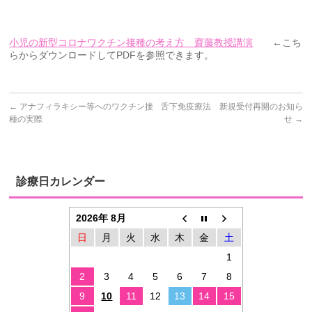
小児の新型コロナワクチン接種の考え方 齋藤教授講演
←こち
らからダウンロードしてPDFを参照できます。
←
アナフィラキシー等へのワクチン接
舌下免疫療法 新規受付再開のお知ら
種の実際
せ
→
診療日カレンダー
2026年 8月
日
月
火
水
木
金
土
1
2
3
4
5
6
7
8
9
10
11
12
13
14
15