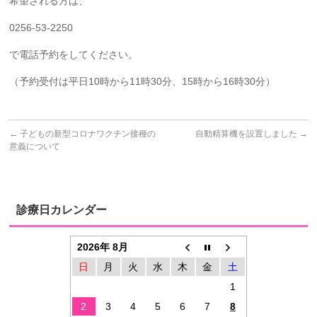
希望される方は、
0256-53-2250
で電話予約をしてください。
（予約受付は平日10時から11時30分、15時から16時30分）
←
子どもの新型コロナワクチン接種の
自動精算機を設置しました
→
意義について
診療日カレンダー
2026年 8月
日
月
火
水
木
金
土
1
2
3
4
5
6
7
8